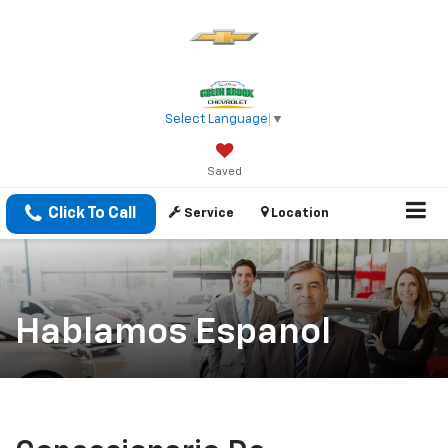
Select Language
▼
Saved
Click To Call
Service
Location
Hablamos Espanol